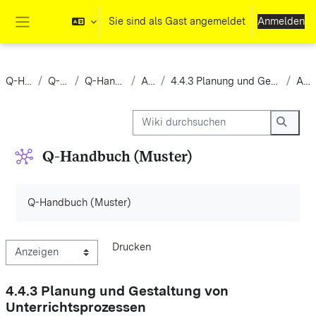
Zum Hauptinhalt
Sie sind als Gast angemeldet
Anmelden
Website-Übersicht
Q-Handbuch
Q-Handbuch
Q-Handbuch (Muster)
Anzeigen
4.4.3 Planung und Gestaltung von Unterrichtsprozessen
Anzeigen
Wiki durchsuchen
Wiki d
Q-Handbuch (Muster)
Abschlussbedingungen
Q-Handbuch (Muster)
Drucken
4.4.3 Planung und Gestaltung von
Unterrichtsprozessen