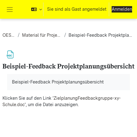
Zum Hauptinhalt
Sie sind als Gast angemeldet
Anmelden
Website-Übersicht
OES-PM
Material für Projektgruppen
Beispiel-Feedback Projektplanungsübersicht
Beispiel-Feedback Projektplanungsübersicht
Abschlussbedingungen
Beispiel-Feedback Projektplanungsübersicht
Klicken Sie auf den Link '
ZielplanungFeedbackgruppe-xy-
Schule.doc
', um die Datei anzuzeigen.