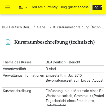
Skip to main content
You are currently using guest access
Log in
Side panel
BEJ Deutsch Bericht
General
Kursraumbeschreibung (technisch)
Kursraumbeschreibung (technisch)
Completion requirements
Thema des Kurses
BEJ Deutsch - Bericht
Verantwortlich
B.Abel
Verwaltungsinformationen
Eingestellt im Juli 2010.
Bevorratungszeitraum bis ca. August 
Kurzbeschreibung
Einführung in die
Merkmale eines Beri
Wortschatzarbeit, Grammatik (Präterit
Tagesbericht eines Praktikums,
Unfallbericht