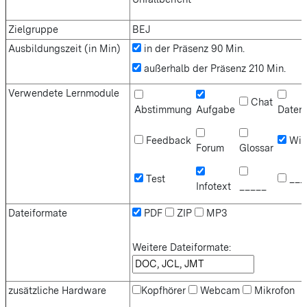
Zielgruppe
BEJ
Ausbildungszeit (in Min)
in der Präsenz 90 Min.
außerhalb der Präsenz 210 Min.
Verwendete Lernmodule
Chat
Abstimmung
Aufgabe
Daten
Feedback
Wik
Forum
Glossar
Test
___
Infotext
_____
Dateiformate
PDF
ZIP
MP3
Weitere Dateiformate:
zusätzliche Hardware
Kopfhörer
Webcam
Mikrofon