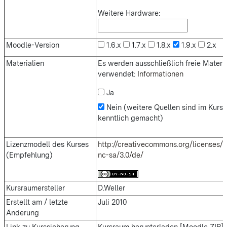
Weitere Hardware:
Moodle-Version
1.6.x
1.7.x
1.8.x
1.9.x
2.x
Materialien
Es werden ausschließlich freie Materi
verwendet:
Informationen
Ja
Nein (weitere Quellen sind im Kurs
kenntlich gemacht)
Lizenzmodell des Kurses
http://creativecommons.org/licenses/
(Empfehlung)
nc-sa/3.0/de/
Kursraumersteller
D.Weller
Erstellt am / letzte
Juli 2010
Änderung
Link zu Kurssicherung
Kursraum herunterladen [Moodle ZIP] 