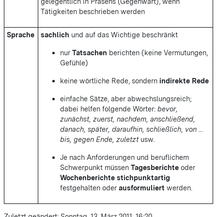
gelegentlich in Präsens (Gegenwart), wenn
Tätigkeiten beschrieben werden
Sprache
sachlich
und auf das Wichtige beschränkt
nur
Tatsachen
berichten (keine Vermutungen,
Gefühle)
keine wörtliche Rede, sondern
indirekte Rede
einfache Sätze, aber abwechslungsreich;
dabei helfen folgende Wörter:
bevor,
zunächst, zuerst, nachdem, anschließend,
danach, später, daraufhin, schließlich, von ...
bis, gegen Ende, zuletzt
usw.
Je nach Anforderungen und beruflichem
Schwerpunkt müssen
Tagesberichte
oder
Wochenberichte
stichpunktartig
festgehalten oder
ausformuliert
werden.
Zuletzt geändert: Sonntag, 13. März 2011, 16:20