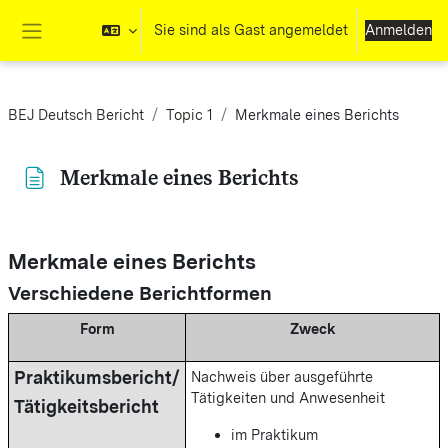
Zum Hauptinhalt
Sie sind als Gast angemeldet
Anmelden
Website-Übersicht
BEJ Deutsch Bericht
Topic 1
Merkmale eines Berichts
Merkmale eines Berichts
Abschlussbedingungen
Merkmale eines Berichts
Verschiedene Berichtformen
Form
Zweck
Praktikumsbericht/
Nachweis über ausgeführte
Tätigkeiten und Anwesenheit
Tätigkeitsbericht
im Praktikum