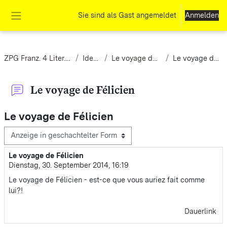
Zum Hauptinhalt
Sie sind als Gast angemeldet
Anmelden
Website-Übersicht
ZPG Franz. 4 Liter. Kursstufe
Identität
Le voyage de Félicien
Le voyage de Félicien
Le voyage de Félicien
Le voyage de Félicien
Anzeigemodus
Le voyage de Félicien
Anzahl Antworten: 0
Dienstag, 30. September 2014, 16:19
Le voyage de Félicien - est-ce que vous auriez fait comme
lui?!
Dauerlink