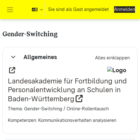
Zum Hauptinhalt
Sie sind als Gast angemeldet
Anmelden
Website-Übersicht
Gender-Switching
Abschnittsübersicht
Allgemeines
Alles einklappen
Einklappen
Landesakademie für Fortbildung und
Personalentwicklung an Schulen in
Baden-Württemberg
Thema: Gender-Switching / Online-Rollentausch
Kompetenzen: Kommunikationsverhalten analysieren