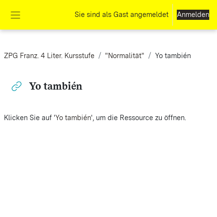
Zum Hauptinhalt
Sie sind als Gast angemeldet
Anmelden
Website-Übersicht
ZPG Franz. 4 Liter. Kursstufe
"Normalität"
Yo también
Yo también
Abschlussbedingungen
Klicken Sie auf '
Yo también
', um die Ressource zu öffnen.