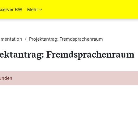
sserver BW
Mehr
mentation
Projektantrag: Fremdsprachenraum
jektantrag: Fremdsprachenraum
ngungen
funden