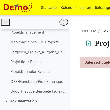
Zum Hauptinhalt
Zielvereinbarung
Startseite
Kalender
Lehrerfortbildung
Informationen
Bausteine im OES-Konzept
OES-PM
Doku
Projektmanagement
Pro
Merkmale eines QM-Projekts - PDSA-Zyklus
Vergleich_Projekt_Aufgabe_Beispiel
Abschlussbedi
Projektidee Beispiel
Datei nicht ge
Projektformular Beispiel
OES-Handbuch Projektmanagement
Good-Practice Beispiele Projektmanagement
Dokumentation
Einklappen