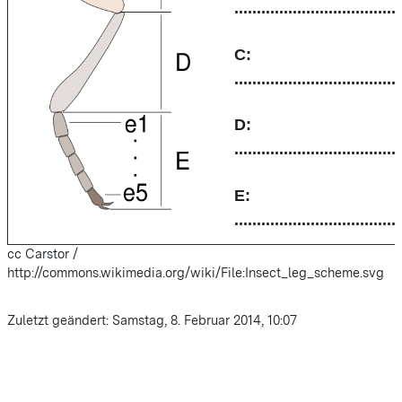
....................................
C:
....................................
D:
....................................
E:
....................................
cc
Carstor
/
http://commons.wikimedia.org/wiki/File:Insect_leg_scheme.svg
Zuletzt geändert: Samstag, 8. Februar 2014, 10:07