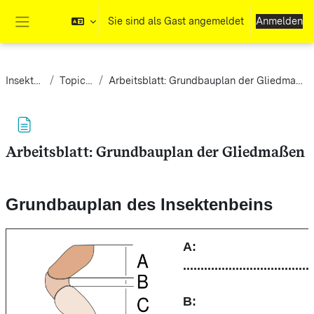
Zum Hauptinhalt
Sie sind als Gast angemeldet
Anmelden
Website-Übersicht
Insekten
Topic 4
Arbeitsblatt: Grundbauplan der Gliedmaßen
Arbeitsblatt: Grundbauplan der Gliedmaßen
Abschlussbedingungen
Grundbauplan des Insektenbeins
A:
....................................
B: