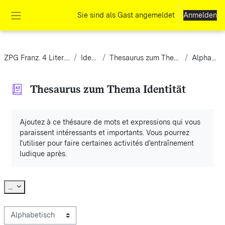
Zum Hauptinhalt
Sie sind als Gast angemeldet
Anmelden
Website-Übersicht
ZPG Franz. 4 Liter. Kursstufe
Identität
Thesaurus zum Thema Identität
Alphabetisch
Thesaurus zum Thema Identität
Abschlussbedingungen
Ajoutez à ce thésaure de mots et expressions qui vous
paraissent intéressants et importants. Vous pourrez
l'utiliser pour faire certaines activités d'entraînement
ludique après.
Einträge exportieren
...
Sie können das Glossar über das Suchfeld oder das Stichwortalp