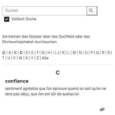
Suchen
Suchen
Volltext-Suche
Sie können das Glossar über das Suchfeld oder das
Stichwortalphabet durchsuchen.
@
|
A
|
B
|
C
|
D
|
E
|
F
|
G
|
H
|
I
|
J
|
K
|
L
|
M
|
N
|
O
|
P
|
Q
|
R
|
S
|
T
|
U
|
V
|
W
|
X
|
Y
|
Z
|
Alle
C
confiance
sentiment agréable que l'on éprouve quand on sait qu'on ne
sera pas déçu, que l'on est sûr de quelqu'un