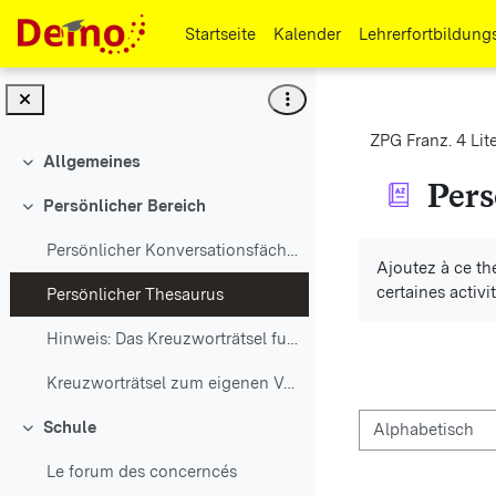
Zum Hauptinhalt
Startseite
Kalender
Lehrerfortbildung
ZPG Franz. 4 Lite
Allgemeines
Einklappen
Pers
Persönlicher Bereich
Einklappen
Abschlussbedi
Persönlicher Konversationsfächer
Ajoutez à ce thé
certaines activi
Persönlicher Thesaurus
Hinweis: Das Kreuzworträtsel funktioniert erst, we...
Kreuzworträtsel zum eigenen Vokabular
Schule
Einklappen
Sie können das Gl
Le forum des concerncés