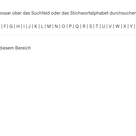
ossar über das Suchfeld oder das Stichwortalphabet durchsuchen
|
F
|
G
|
H
|
I
|
J
|
K
|
L
|
M
|
N
|
O
|
P
|
Q
|
R
|
S
|
T
|
U
|
V
|
W
|
X
|
Y
 diesem Bereich