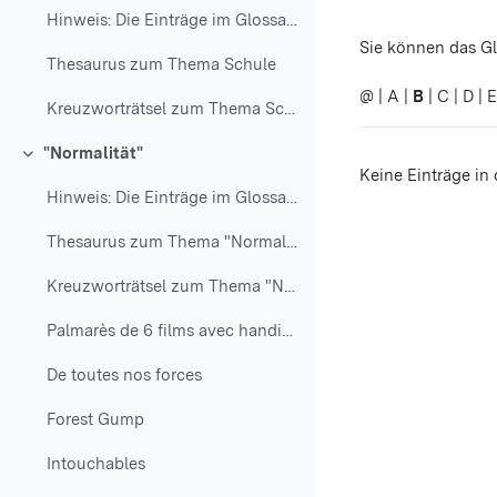
Hinweis: Die Einträge im Glossar: Thesaurus zum Th...
Sie können das Gl
Thesaurus zum Thema Schule
@
|
A
|
B
|
C
|
D
|
E
Kreuzworträtsel zum Thema Schule
"Normalität"
Einklappen
Keine Einträge in
Hinweis: Die Einträge im Glossar: Thesaurus zum Th...
Thesaurus zum Thema "Normalität"
Kreuzworträtsel zum Thema "Normalität"
Palmarès de 6 films avec handicap
De toutes nos forces
Forest Gump
Intouchables