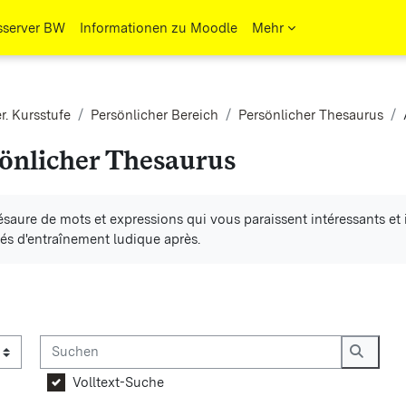
sserver BW
Informationen zu Moodle
Mehr
r. Kursstufe
Persönlicher Bereich
Persönlicher Thesaurus
önlicher Thesaurus
ngungen
saure de mots et expressions qui vous paraissent intéressants et i
tés d'entraînement ludique après.
Suchen
ossar über das Suchfeld oder das Stichwortalphabet durchsuchen
Suche
Volltext-Suche