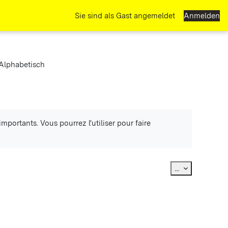
Sie sind als Gast angemeldet
Anmelden
Alphabetisch
mportants. Vous pourrez l'utiliser pour faire
Einträge expo
...
.
n