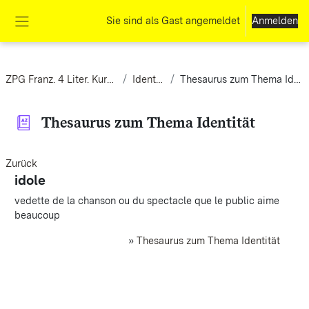
Zum Hauptinhalt
Sie sind als Gast angemeldet
Anmelden
Website-Übersicht
ZPG Franz. 4 Liter. Kursstufe
Identität
Thesaurus zum Thema Identität
Thesaurus zum Thema Identität
Zurück
idole
vedette de la chanson ou du spectacle que le public aime
beaucoup
»
Thesaurus zum Thema Identität