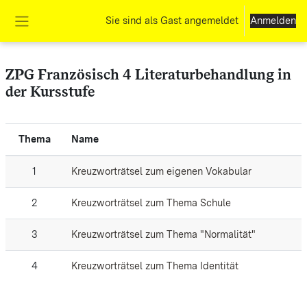
Zum Hauptinhalt
Sie sind als Gast angemeldet
Anmelden
Website-Übersicht
ZPG Französisch 4 Literaturbehandlung in
der Kursstufe
Thema
Name
1
Kreuzworträtsel zum eigenen Vokabular
2
Kreuzworträtsel zum Thema Schule
3
Kreuzworträtsel zum Thema "Normalität"
4
Kreuzworträtsel zum Thema Identität