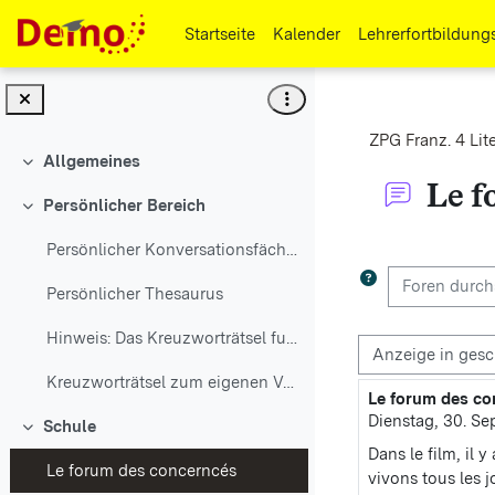
Zum Hauptinhalt
Startseite
Kalender
Lehrerfortbildung
ZPG Franz. 4 Lite
Allgemeines
Einklappen
Le f
Persönlicher Bereich
Einklappen
Abschlussbedi
Persönlicher Konversationsfächer
Foren durchs
Persönlicher Thesaurus
Hinweis: Das Kreuzworträtsel funktioniert erst, we...
Anzeigemodus
Kreuzworträtsel zum eigenen Vokabular
Le forum des co
Anzahl Antworte
Dienstag, 30. Se
Schule
Einklappen
Dans le film, il
Le forum des concerncés
vivons tous les j