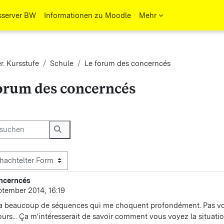
sserver BW
Informationen zu Moodle
Mehr
r. Kursstufe
Schule
Le forum des concerncés
orum des concerncés
ngungen
uchen
Foren durchsuchen
ncerncés
n: 0
ptember 2014, 16:19
 y a beaucoup de séquences qui me choquent profondément. Pas vous?
ours... Ça m'intéresserait de savoir comment vous voyez la situatio