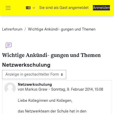
Zum Hauptinhalt
Sie sind als Gast angemeldet
Anmelden
Website-Übersicht
Lehrerforum
Wichtige Ankündi- gungen und Themen
Wichtige Ankündi- gungen und Themen
Netzwerkschulung
Anzeigemodus
Netzwerkschulung
Anzahl Antworten: 0
von
Markus Graw
-
Sonntag, 9. Februar 2014, 15:08
Liebe Kolleginnen und Kollegen,
das Netzwerkteam der Schule hat in den