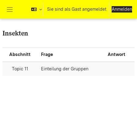
Zum Hauptinhalt
Sie sind als Gast angemeldet
Anmelden
Website-Übersicht
Insekten
Abschnitt
Frage
Antwort
Topic 11
Einteilung der Gruppen