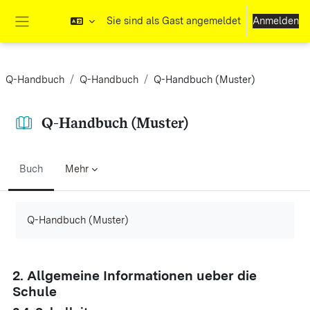
Zum Hauptinhalt
Sie sind als Gast angemeldet
Anmelden
Website-Übersicht
Q-Handbuch
Q-Handbuch
Q-Handbuch (Muster)
Q-Handbuch (Muster)
Buch
Mehr
Abschlussbedingungen
Q-Handbuch (Muster)
2. Allgemeine Informationen ueber die
Schule