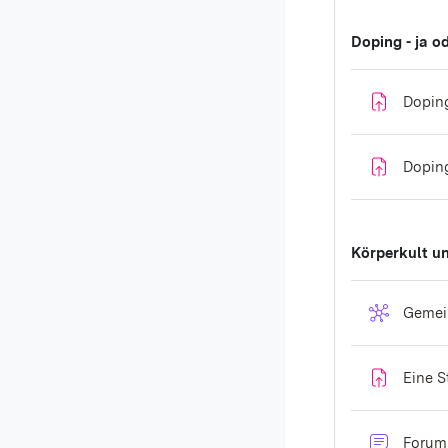
Doping - ja o
Doping
Doping
Körperkult u
Gemei
Eine S
Forum