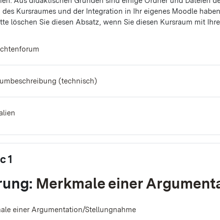
en. Aus didaktischen Gründen sind einige Ordner und Dateien de
 des Kursraumes und der Integration in Ihr eigenes Moodle haben 
itte löschen Sie diesen Absatz, wenn Sie diesen Kursraum mit Ihr
ichtenforum
Textseite
aumbeschreibung (technisch)
Verzeichnis
alien
c 1
rung:
Merkmale einer Argument
Datei
ale einer Argumentation/Stellungnahme