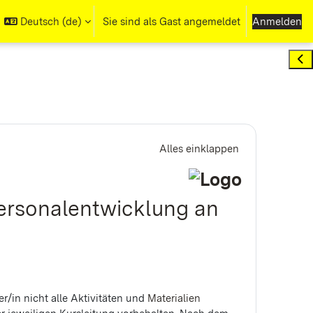
Deutsch ‎(de)‎
Sie sind als Gast angemeldet
Anmelden
Bloc
Alles einklappen
ersonalentwicklung an
r/in nicht alle Aktivitäten und
Materialien