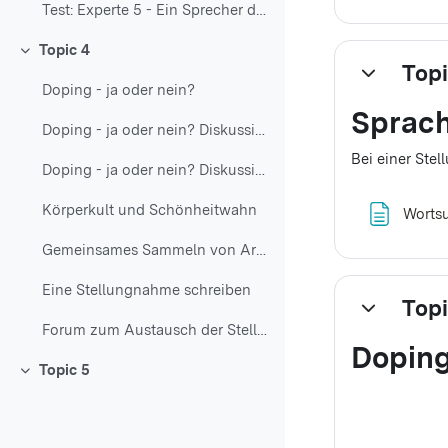
Test: Experte 5 - Ein Sprecher der NADA - Textverständnis
Topic 4
Einklappen
Topi
Einklappen
Doping - ja oder nein?
Sprac
Doping - ja oder nein? Diskussion Ismail und Engin (+Video)
Bei einer Ste
Doping - ja oder nein? Diskussion Petra und Zehra
Körperkult und Schönheitwahn
Wortsu
Gemeinsames Sammeln von Argumenten
Eine Stellungnahme schreiben
Topi
Einklappen
Forum zum Austausch der Stellungnahmen
Doping
Topic 5
Einklappen