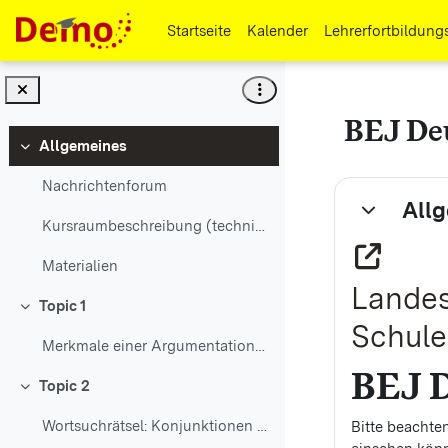
Zum Hauptinhalt
Startseite
Kalender
Lehrerfortbildung
BEJ De
Allgemeines
Einklappen
Abschni
Nachrichtenforum
All
Einklappen
Kursraumbeschreibung (technisch)
Materialien
Landes
Topic 1
Einklappen
Schule
Merkmale einer Argumentation/Stellungnahme
BEJ 
Topic 2
Einklappen
Wortsuchrätsel: Konjunktionen (Bindewörter)
Bitte beachten