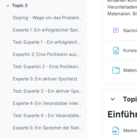
einsehen könn
Topic 3
Herunterladen
Einklappen
Materialien
. B
Doping - Wege um das Problem in den Griff zu bekom...
Experte 1: Ein erfolgreicher Sportler (Triathlet)
Nachr
Test: Experte 1 - Ein erfolgreicher Sportler - Textverständnis
Kursr
Expertin 2: Eine Politikerin aus dem Bundestag
Test: Expertin 2 - Eine Politikerin- Textverständnis
Materi
Experte 3: Ein aktiver Sportarzt
Test: Experte 3 - Ein aktiver Sportarzt - Textverständnis
Topi
Einklappen
Experte 4: Ein Veranstalter internationaler Sportwettkämpfe
Einfüh
Test: Experte 4 - Ein Veranstalter - Textverständnis
Experte 5: Ein Sprecher der Nationalen Anti-Doping-Agentur (NADA)
Merkm