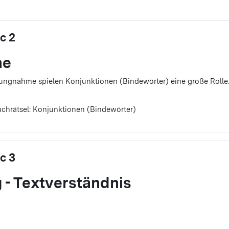
c 2
he
llungnahme spielen Konjunktionen (Bindewörter) eine große Rolle
Textseite
chrätsel: Konjunktionen (Bindewörter)
c 3
 - Textverständnis